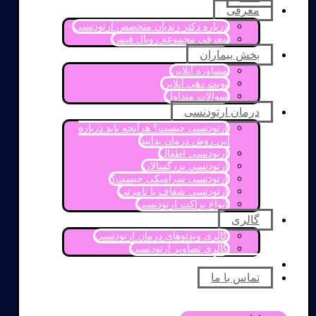
معرفی
درباره دکتر زندیان متخصص ارتودنسی
معرفی مجموعه رویال فیس
بخش بیماران
مشاوره آنلاین
نوبت دهی آنلاین
سوالات متداول
درمان ارتودنسی
ارتودنسی چیست؟ هرآنچه باید درباره
این روش درمان بدانید
ارتودنسی اطفال
ارتودنسی بزرگسالان
ارتودنسی سرامیکی چیست؟
ارتودنسی شفاف یا نامرئی
انواع براکت ارتودنسی
گالری
گالری ویدئوهای درمان ارتودنسی
گالری تصاویر ارتودنسی
مقالات
تماس با ما