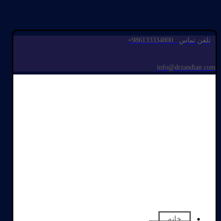
تلفن تماس : 986133334800+
info@drzandian.com
خانه