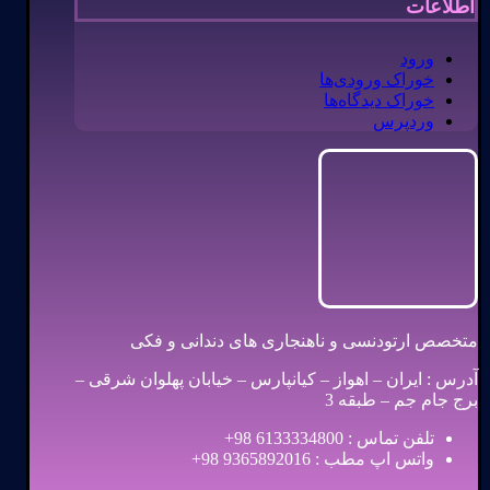
اطلاعات
ورود
خوراک ورودی‌ها
خوراک دیدگاه‌ها
وردپرس
متخصص ارتودنسی و ناهنجاری های دندانی و فکی
آدرس : ایران – اهواز – کیانپارس – خیابان پهلوان شرقی –
برج جام جم – طبقه 3
تلفن تماس : 6133334800 98+
واتس اپ مطب : 9365892016 98+