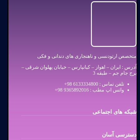
متخصص ارتودنسی و ناهنجاری های دندانی و فکی
آدرس : ایران – اهواز – کیانپارس – خیابان پهلوان شرقی –
برج جام جم – طبقه 3
تلفن تماس : 6133334800 98+
واتس اپ مطب : 9365892016 98+
شبکه های اجتماعی
دسترسی آسان