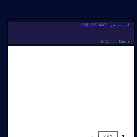
تلفن تماس : 986133334800+
info@drzandian.com
خانه