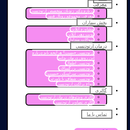
معرفی
درباره دکتر زندیان متخصص ارتودنسی
معرفی مجموعه رویال فیس
بخش بیماران
مشاوره آنلاین
نوبت دهی آنلاین
سوالات متداول
درمان ارتودنسی
ارتودنسی چیست؟ هرآنچه باید درباره
این روش درمان بدانید
ارتودنسی اطفال
ارتودنسی بزرگسالان
ارتودنسی سرامیکی چیست؟
ارتودنسی شفاف یا نامرئی
انواع براکت ارتودنسی
گالری
گالری ویدئوهای درمان ارتودنسی
گالری تصاویر ارتودنسی
مقالات
تماس با ما