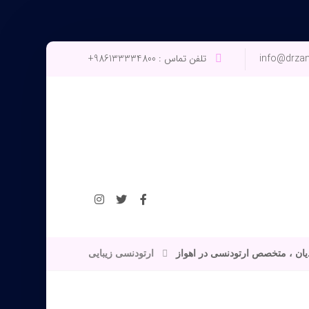
info@drza
تلفن تماس : 986133334800+
ندیان ، متخصص ارتودنسی در اهواز
ارتودنسی زیبایی