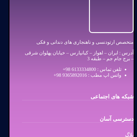
متخصص ارتودنسی و ناهنجاری های دندانی و فکی
آدرس : ایران – اهواز – کیانپارس – خیابان پهلوان شرقی
– برج جام جم – طبقه 3
تلفن تماس : 6133334800 98+
واتس اپ مطب : 9365892016 98+
شبکه های اجتماعی
دسترسی آسان
بلاگ