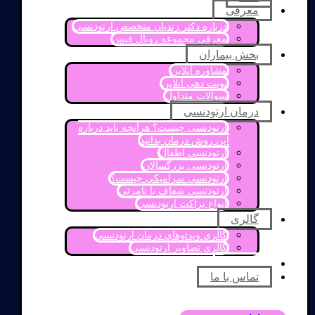
معرفی
درباره دکتر زندیان متخصص ارتودنسی
معرفی مجموعه رویال فیس
بخش بیماران
مشاوره آنلاین
نوبت دهی آنلاین
سوالات متداول
درمان ارتودنسی
ارتودنسی چیست؟ هرآنچه باید درباره
این روش درمان بدانید
ارتودنسی اطفال
ارتودنسی بزرگسالان
ارتودنسی سرامیکی چیست؟
ارتودنسی شفاف یا نامرئی
انواع براکت ارتودنسی
گالری
گالری ویدئوهای درمان ارتودنسی
گالری تصاویر ارتودنسی
مقالات
تماس با ما