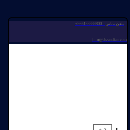
تلفن تماس : 986133334800+
info@drzandian.com
خانه