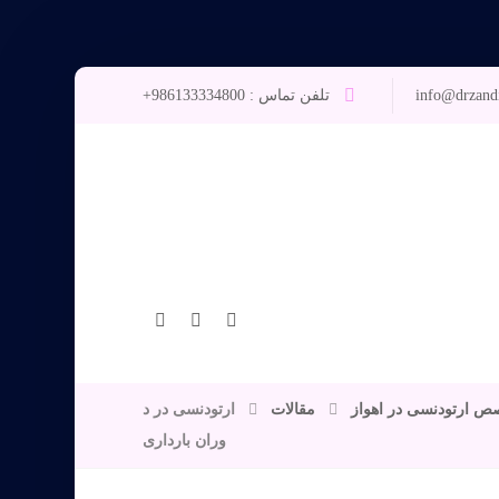
info@drzand
تلفن تماس : 986133334800+
خصص ارتودنسی در اهواز
مقالات
ارتودنسی در د
وران بارداری