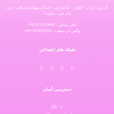
آدرس : ایران – اهواز – کیانپارس – خیابان پهلوان شرقی – برج
جام جم – طبقه 3
تلفن تماس : 6133334800 98+
واتس اپ مطب : 9365892016 98+
شبکه های اجتماعی
دسترسی آسان
بلاگ