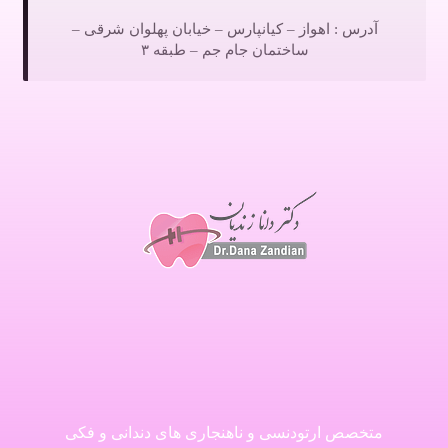
آدرس : اهواز – کیانپارس – خیابان پهلوان شرقی –
ساختمان جام جم – طبقه ۳
متخصص ارتودنسی و ناهنجاری های دندانی و فکی