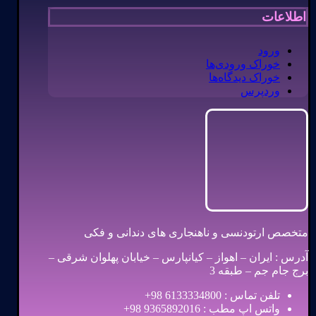
اطلاعات
ورود
خوراک ورودی‌ها
خوراک دیدگاه‌ها
وردپرس
متخصص ارتودنسی و ناهنجاری های دندانی و فکی
آدرس : ایران – اهواز – کیانپارس – خیابان پهلوان شرقی –
برج جام جم – طبقه 3
تلفن تماس : 6133334800 98+
واتس اپ مطب : 9365892016 98+