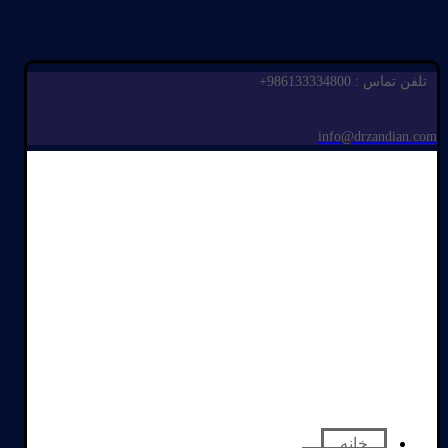
تلفن تماس : 986133334800+
info@drzandian.com
خانه