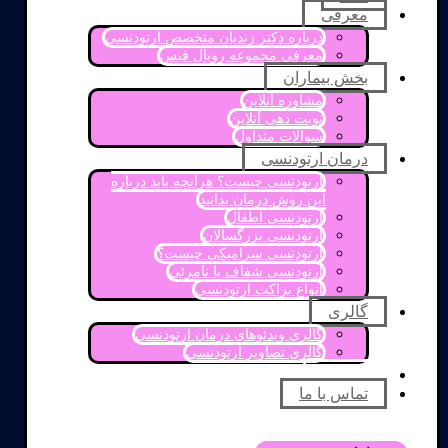
معرفی
درباره دکتر زندیان متخصص ارتودنسی
معرفی مجموعه رویال فیس
بخش بیماران
مشاوره آنلاین
نوبت دهی آنلاین
سوالات متداول
درمان ارتودنسی
ارتودنسی چیست؟ هرآنچه باید درباره
این روش درمان بدانید
ارتودنسی اطفال
ارتودنسی بزرگسالان
ارتودنسی سرامیکی چیست؟
ارتودنسی شفاف یا نامرئی
انواع براکت ارتودنسی
گالری
گالری ویدئوهای درمان ارتودنسی
گالری تصاویر ارتودنسی
مقالات
تماس با ما