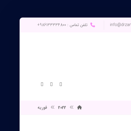
info@drza
تلفن تماس : 986133334800+
2022
فوریه