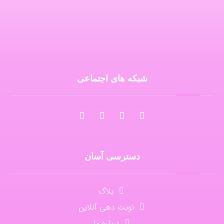
تلفن تماس : 6133334800 98+
واتس اپ مطب : 9365892016 98+
شبکه های اجتماعی
دسترسی آسان
بلاگ
نوبت دهی آنلاین
درباره ما