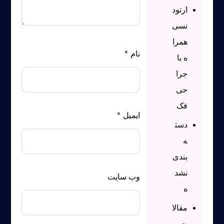
ارتود
نسی
همرا
نام
*
ه با
جرا
حی
فک
ایمیل
*
دست
ه
بندی
نشد
وب‌ سایت
ه
مقالا
ت