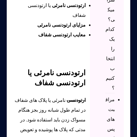
ارتودنسی نامرئی
یا ارتودنسی
میک
شفاف
ی؟
مزایای ارتودنسی نامرئی
کدام
معایب ارتودنسی شفاف
یک
را
انتخا
ب
ارتودنسی نامرئی
یا
کنیم
ارتودنسی شفاف
؟
مراق
ارتودنسی
نامرئی یا پلاک های شفاف
بت
در تمام طول شبانه روز بجز هنگام
های
مسواک زدن باید استفاده شود. در
پس
مدتی که پلاک ها پوشیده و تعویض