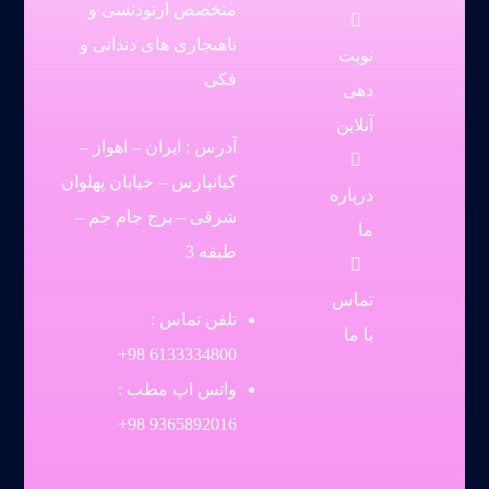
متخصص ارتودنسی و
ناهنجاری های دندانی و
نوبت
فکی
دهی
آنلاین
آدرس : ایران – اهواز –
کیانپارس – خیابان پهلوان
درباره
شرقی – برج جام جم –
ما
طبقه 3
تماس
تلفن تماس :
با ما
6133334800 98+
واتس اپ مطب :
9365892016 98+