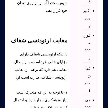
3
سپس مجددا آنها را بر روی دندان
خود قرار دهد.
اکتبر
202
2
فوری
معایب ارتودنسی شفاف
ه
202
با اینکه ارتودنسی شفاف دارای
2
مزایای خاص خود است، با این حال
ژوئ
معایبی هم دارد که برخی از معایب
ن
ارتودنسی شفاف عبارت است از:
202
1
۱- با توجه به این که متحرک است
می
نیاز به همکاری بیمار دارد. و احتمال
202
گم شدن پلاک وجود دارد.