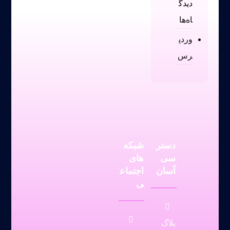
دیدگ
اه‌ها
وردپ
رس
دستر
شبکه
سی
های
آسان
اجتماع
ی
بلاگ