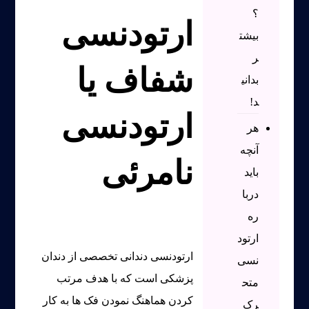
؟
ارتودنسی
بیشت
ر
شفاف یا
بدانی
د!
ارتودنسی
هر
آنچه
نامرئی
باید
دربا
ره
ارتود
ارتودنسی دندانی تخصصی از دندان
نسی
پزشکی است که با هدف مرتب
متح
کردن هماهنگ نمودن فک ها به کار
رک