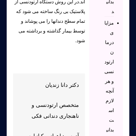
بدانی
اند.در این روش دستگاه ارتودنسی از
د
پلاستیک بی رنگ ساخته می شود که
تمام سطح دندانها را می پوشاند و
مزایا
توسط بیمار گذاشته و برداشته می
ی
شود.
درما
ن
ارتود
نسی
و هر
دکتر دانا زندیان
آنچه
لازم
متخصص ارتودنسی و
اس
ناهنجاری دندانی فکی
ت
بدانی