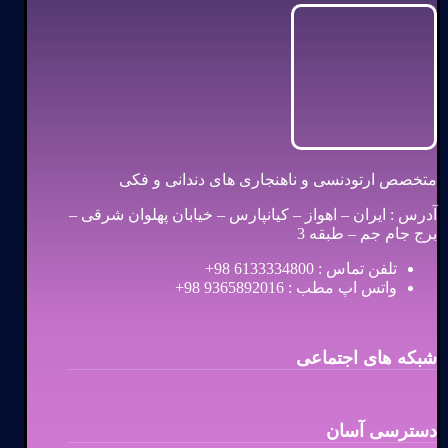
متخصص ارتودنسی و ناهنجاری های دندانی و فکی
آدرس : ایران – اهواز – کیانپارس – خیابان پهلوان شرقی –
برج جام جم – طبقه 3
تلفن تماس : 6133334800 98+
واتس اپ مطب : 9365892016 98+
شبکه های اجتماعی
دسترسی آسان