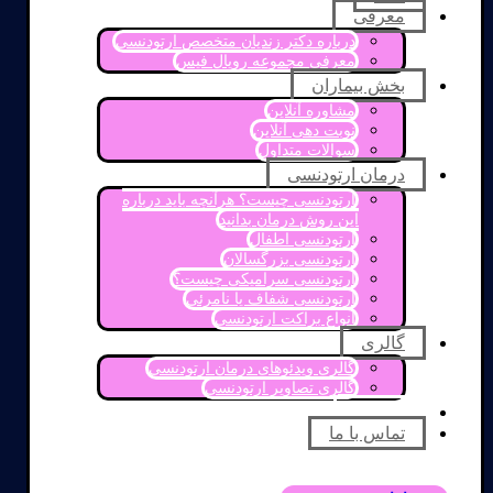
معرفی
درباره دکتر زندیان متخصص ارتودنسی
معرفی مجموعه رویال فیس
بخش بیماران
مشاوره آنلاین
نوبت دهی آنلاین
سوالات متداول
درمان ارتودنسی
ارتودنسی چیست؟ هرآنچه باید درباره
این روش درمان بدانید
ارتودنسی اطفال
ارتودنسی بزرگسالان
ارتودنسی سرامیکی چیست؟
ارتودنسی شفاف یا نامرئی
انواع براکت ارتودنسی
گالری
گالری ویدئوهای درمان ارتودنسی
گالری تصاویر ارتودنسی
مقالات
تماس با ما