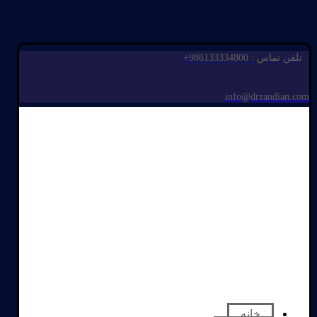
تلفن تماس : 986133334800+
info@drzandian.com
خانه